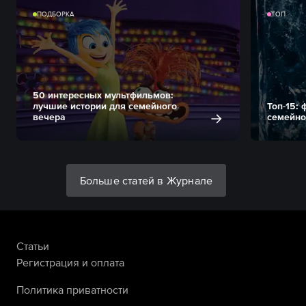
ПОДБОРКА
ТОП
50 интересных мультфильмов:
лучшие истории для семейного
Топ-15:
вечера
семейно
Больше статей в Журнале
Статьи
Регистрация и оплата
Политика приватности