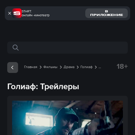
START:
В
онлайн -кинотеатр
ПРИЛОЖЕНИЕ
Поиск по сайту
18+
Главная
Фильмы
Драма
Голиаф
Трейлеры
Голиаф: Трейлеры