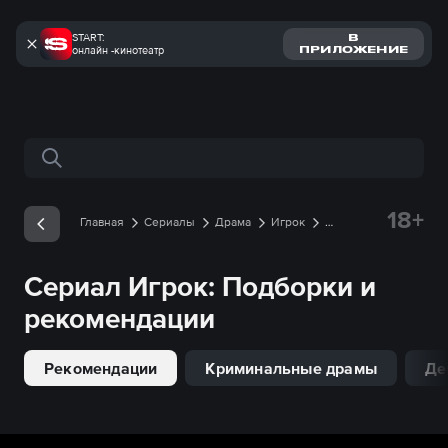
START:
В
онлайн -кинотеатр
ПРИЛОЖЕНИЕ
Поиск по сайту
18+
Главная
Сериалы
Драма
Игрок
Подборки
Сериал
Игрок
: Подборки и
рекомендации
Рекомендации
Криминальные драмы
Де