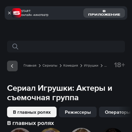
START:
В
онлайн -кинотеатр
ПРИЛОЖЕНИЕ
Поиск по сайту
18+
Главная
Сериалы
Комедия
Игрушки
Съемочная группа
Сериал
Игрушки
: Актеры и
съемочная группа
В главных ролях
Режиссеры
Операторы
В главных ролях