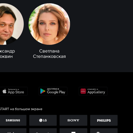
ксандр
Светлана
юквин
Степанковская
START на большом экране