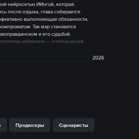
ной нейросетью ИИнгой, которая
сь после отдыха, глава собирается
 эффективно выполняющая обязанности,
 компроматом. Так мэр становится
оправдинском и его судьбой.
ототипом нейросети — учительницей
нает проникаться симпатией к обеим.
е скоро.
2026
р
Продюсеры
Сценаристы