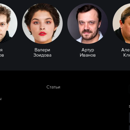
я
Валери
Артур
Але
ов
Зоидова
Иванов
Кл
Статьи
ы