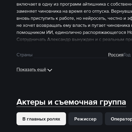
включает в одну из программ айтишника с собствен
заменяет чиновника на время его отпуска. Вернувши
вновь приступить к работе, но нейросеть, честно и
не хочет возвращать ему власть и пугает чиновника
помощником ИИ, единолично распоряжающегося Нов
Сотрудничать Александр вынужден и с реальным пр
литературы Ингой Петровной. Вскоре чиновник начи
Сериал «ИИнга» можно смотреть онлайн на START уж
Страны
Россия
Год
Показать ещё
Актеры и съемочная группа
В главных ролях
Режиссер
Операто