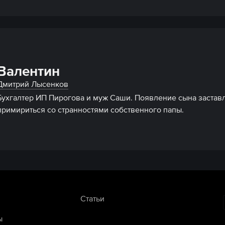
Валентин
Дмитрий Лысенков
Бухгалтер ИП Пирогова и муж Саши. Появление сына заставля
Статьи
ы