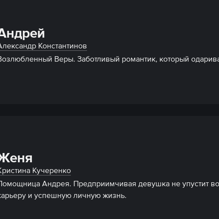
Андрей
Александр Константинов
Возлюбленный Веры. Заботливый романтик, который одарива
Женя
Кристина Кучеренко
Помощница Андрея. Предприимчивая девушка не упустит возм
карьеру и успешную личную жизнь.