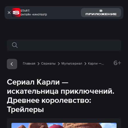
START:
В
онлайн -кинотеатр
ПРИЛОЖЕНИЕ
Поиск по сайту
6+
Главная
Сериалы
Мультсериал
Карли —
искательница приключений. Древнее королевство
Трейлеры
Сериал Карли —
искательница приключений.
Древнее королевство:
Трейлеры