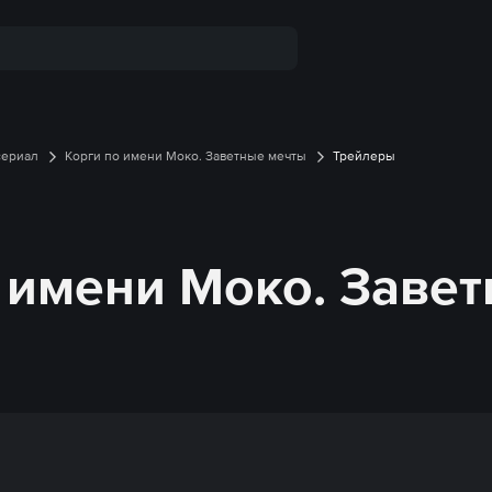
сериал
Корги по имени Моко. Заветные мечты
Трейлеры
 имени Моко. Завет