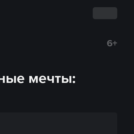
6+
ные мечты: