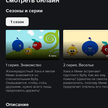
смотреть онлайн
Сезоны и серии
1 сезон
4 мин
4
1 серия. Знакомство
2 серия. Веселье
Жизнерадостный Хаха и милая
Хаха и Мими встречают
Мими знакомятся со
грустного Бубу. Как же ему
стеснительным Бубу.
помочь? Щекотка не смогла
Оказывается, чтобы стать
развеселить, поэтому Мими
друзьями, нужно всего лишь
предлагает отвлечь его пес
предложить дружить!
Описание