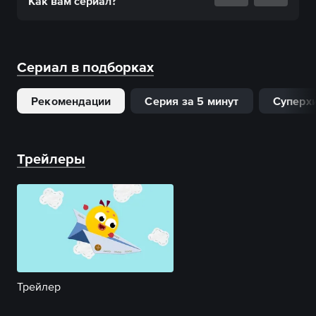
Как вам
сериал
?
Сериал в подборках
Рекомендации
Серия за 5 минут
Суперх
Трейлеры
Трейлер