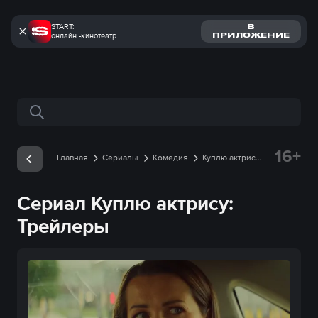
START:
В
онлайн -кинотеатр
ПРИЛОЖЕНИЕ
Поиск по сайту
16+
Главная
Сериалы
Комедия
Куплю актрису
Трейлеры
Сериал Куплю актрису:
Трейлеры