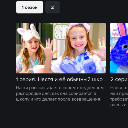
1 сезон
2
5 мин
2 сери
1 серия. Настя и её обычный школьный день с утренней рутиной
Настя рассказывает о своем ежедневном
Настя о
распорядке дня: как она собирается в
ней при
школу и что делает после возвращения.
требова
очень с