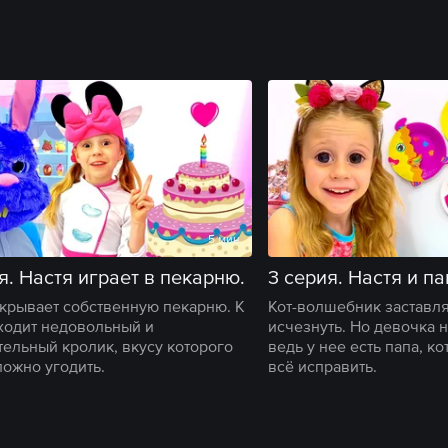
5 мин
я. Настя играет в пекарню.
ткрывает собственную пекарню. К
Кот-волшебник заставля
ходит недовольный и
исчезнуть. Но девочка н
тельный кролик, вкусу которого
ведь у нее есть папа, к
ложно угодить.
всё исправить.