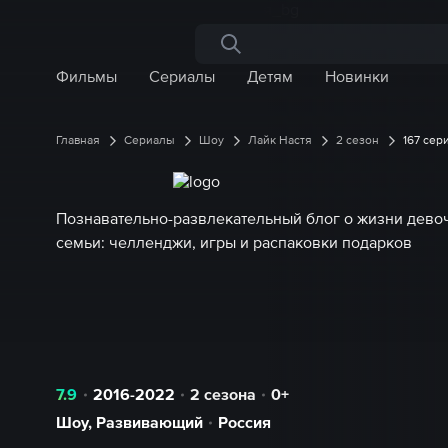
Поиск по сайту
Фильмы
Сериалы
Детям
Новинки
Главная
Сериалы
Шоу
Лайк Настя
2 сезон
167 сер
Познавательно-развлекательный блог о жизни девоч
семьи: челленджи, игры и распаковки подарков
7.9
2016-2022
2 сезона
0+
Шоу
,
Развивающий
Россия