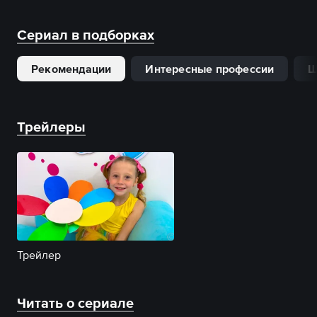
Сериал в подборках
Рекомендации
Интересные профессии
Ш
Трейлеры
Трейлер
Читать о сериале