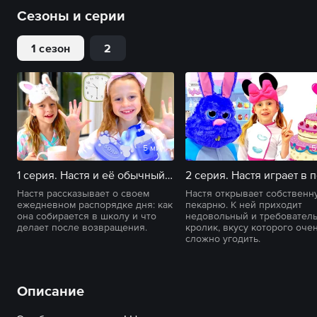
Сезоны и серии
1 сезон
2
5 мин
5
1 серия. Настя и её обычный школьный день с утренней рутиной
Настя рассказывает о своем
Настя открывает собственн
ежедневном распорядке дня: как
пекарню. К ней приходит
она собирается в школу и что
недовольный и требовател
делает после возвращения.
кролик, вкусу которого оче
сложно угодить.
Описание