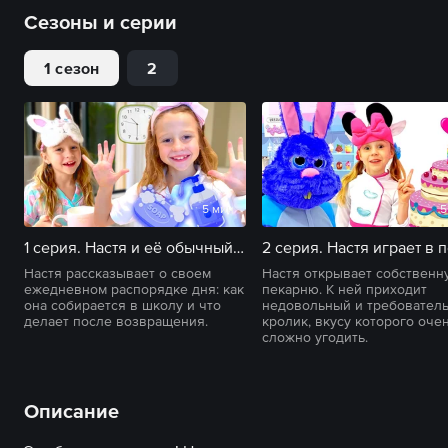
Сезоны и серии
1 сезон
2
5 мин
5
1 серия. Настя и её обычный школьный день с утренней рутиной
Настя рассказывает о своем
Настя открывает собственн
ежедневном распорядке дня: как
пекарню. К ней приходит
она собирается в школу и что
недовольный и требовател
делает после возвращения.
кролик, вкусу которого оче
сложно угодить.
Описание