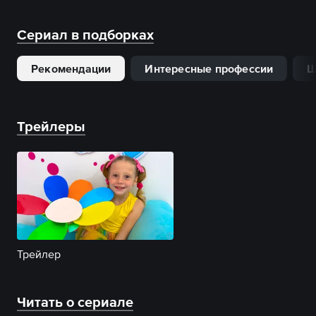
Сериал в подборках
Рекомендации
Интересные профессии
Ш
Трейлеры
Трейлер
Читать о сериале