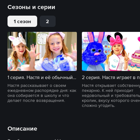
Сезоны и серии
1 сезон
2
5 мин
5
1 серия. Настя и её обычный школьный день с утренней рутиной
Настя рассказывает о своем
Настя открывает собственн
ежедневном распорядке дня: как
пекарню. К ней приходит
она собирается в школу и что
недовольный и требовател
делает после возвращения.
кролик, вкусу которого оче
сложно угодить.
Описание