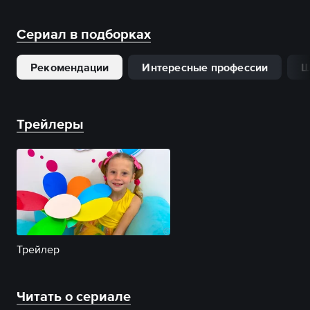
Сериал в подборках
Рекомендации
Интересные профессии
Ш
Трейлеры
Трейлер
Читать о сериале