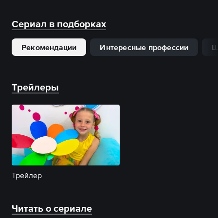
Сериал в подборках
Рекомендации
Интересные профессии
Ш
Трейлеры
Трейлер
Читать о сериале