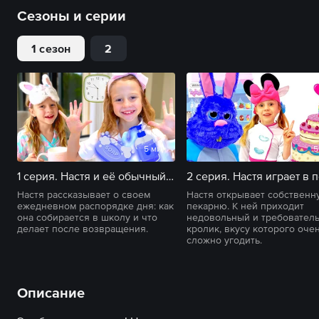
Сезоны и серии
1 сезон
2
5 мин
5
1 серия. Настя и её обычный школьный день с утренней рутиной
Настя рассказывает о своем
Настя открывает собственн
ежедневном распорядке дня: как
пекарню. К ней приходит
она собирается в школу и что
недовольный и требовател
делает после возвращения.
кролик, вкусу которого оче
сложно угодить.
Описание