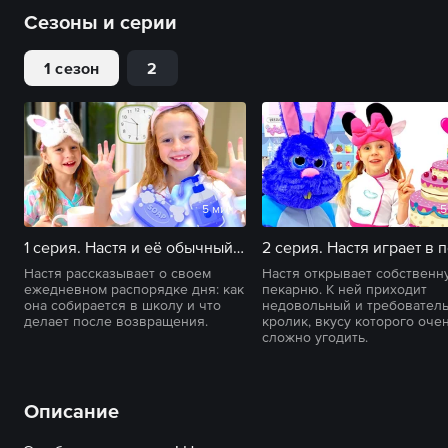
Сезоны и серии
1 сезон
2
5 мин
5
1 серия. Настя и её обычный школьный день с утренней рутиной
Настя рассказывает о своем
Настя открывает собственн
ежедневном распорядке дня: как
пекарню. К ней приходит
она собирается в школу и что
недовольный и требовател
делает после возвращения.
кролик, вкусу которого оче
сложно угодить.
Описание