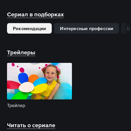
Сериал в подборках
Рекомендации
Интересные профессии
Ш
Трейлеры
Трейлер
Читать о сериале