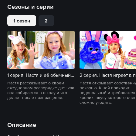
Сезоны и серии
1 сезон
2
5 мин
5
1 серия. Настя и её обычный школьный день с утренней рутиной
Настя рассказывает о своем
Настя открывает собственн
ежедневном распорядке дня: как
пекарню. К ней приходит
она собирается в школу и что
недовольный и требовател
делает после возвращения.
кролик, вкусу которого оче
сложно угодить.
Описание