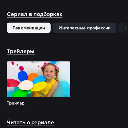
Сериал в подборках
Рекомендации
Интересные профессии
Ш
Трейлеры
Трейлер
Читать о сериале