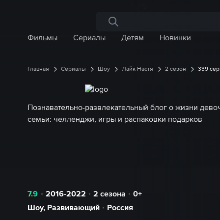
Поиск по сайту
Фильмы
Сериалы
Детям
Новинки
Главная
Сериалы
Шоу
Лайк Настя
2 сезон
339 сер
Познавательно-развлекательный блог о жизни девоч
семьи: челленджи, игры и распаковки подарков
7.9
2016-2022
2 сезона
0+
Шоу
,
Развивающий
Россия