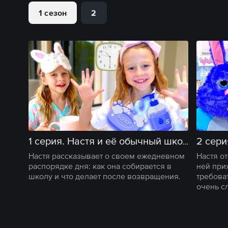
1 сезон
2
5 мин
2 сери
1 серия. Настя и её обычный школьный день с утренней рутиной
Настя рассказывает о своем ежедневном
Настя о
распорядке дня: как она собирается в
ней при
школу и что делает после возвращения.
требова
очень с