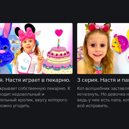
5 мин
я. Настя играет в пекарню.
ткрывает собственную пекарню. К
Кот-волшебник заставля
ходит недовольный и
исчезнуть. Но девочка н
тельный кролик, вкусу которого
ведь у нее есть папа, к
ложно угодить.
всё исправить.