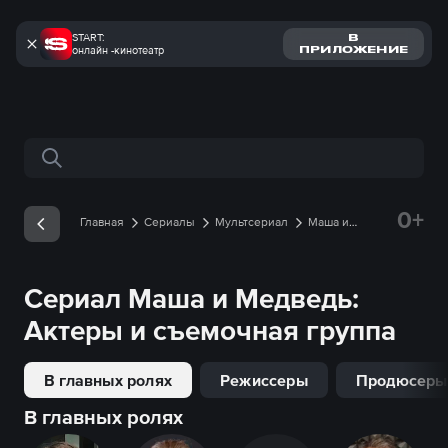
START:
В
онлайн -кинотеатр
ПРИЛОЖЕНИЕ
Поиск по сайту
0+
Главная
Сериалы
Мультсериал
Маша и
Медведь
Съемочная группа
Сериал
Маша и Медведь
:
Актеры и съемочная группа
В главных ролях
Режиссеры
Продюсеры
В главных ролях