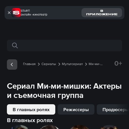
START:
В
онлайн -кинотеатр
ПРИЛОЖЕНИЕ
Поиск по сайту
0+
Главная
Сериалы
Мультсериал
Ми-ми-
мишки
Съемочная группа
Сериал
Ми-ми-мишки
: Актеры
и съемочная группа
В главных ролях
Режиссеры
Продюсеры
В главных ролях