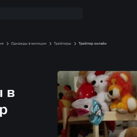
ия
Однажды в милиции
Трейлеры
Трейлер онлайн
 в
р