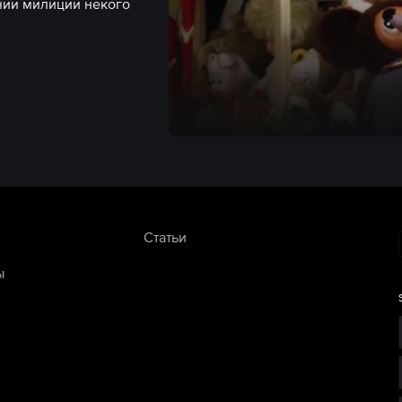
нии милиции некого
Статьи
ы