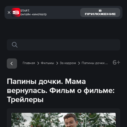
START:
В
онлайн -кинотеатр
ПРИЛОЖЕНИЕ
Поиск по сайту
6+
Главная
Фильмы
За кадром
Папины дочки.
Мама вернулась. Фильм о фильме
Трейлеры
Папины дочки. Мама
вернулась. Фильм о фильме:
Трейлеры