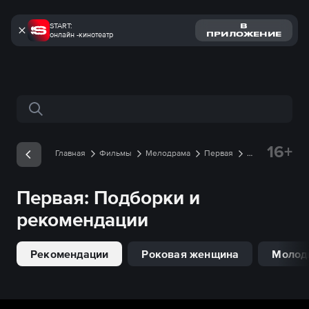
START:
В
онлайн -кинотеатр
ПРИЛОЖЕНИЕ
Поиск по сайту
16+
Главная
Фильмы
Мелодрама
Первая
Подборки
Первая
: Подборки и
рекомендации
Рекомендации
Роковая женщина
Молод