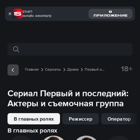
START:
В
онлайн -кинотеатр
ПРИЛОЖЕНИЕ
Поиск по сайту
18+
Главная
Сериалы
Драма
Первый и
последний
Съемочная группа
Сериал
Первый и последний
:
Актеры и съемочная группа
В главных ролях
Режиссер
Оператор
В главных ролях