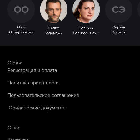
О
О
С
Э
Озге
Серкан
Салих
Гюльчин
Озпиринчджи
Эрджан
Бадемджи
Кюльтюр Шахин
Статьи
Регистрация и оплата
Политика приватности
Пользовательское соглашение
Юридические документы
О нас