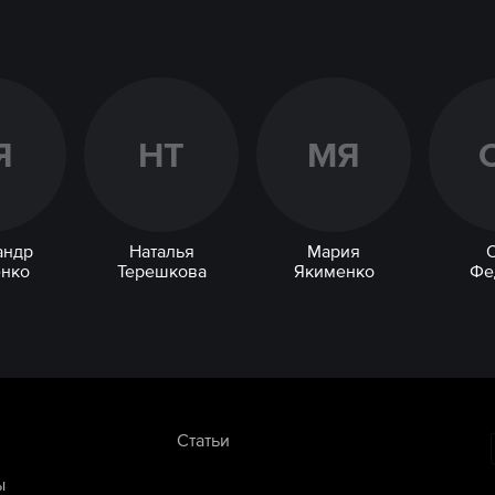
Я
Н
Т
М
Я
андр
Наталья
Мария
нко
Терешкова
Якименко
Фе
Статьи
ы