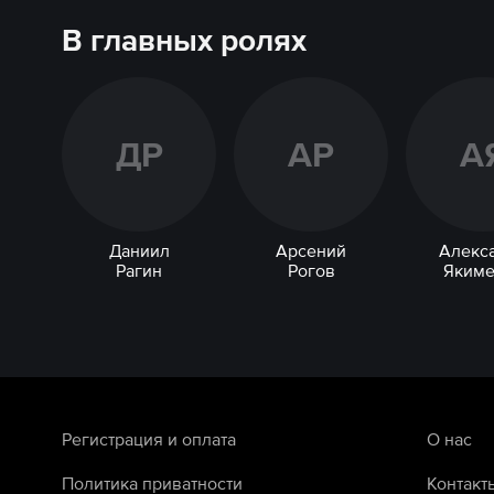
В главных ролях
Д
Р
А
Р
А
Даниил
Арсений
Алекс
Рагин
Рогов
Якиме
Регистрация и оплата
О нас
Политика приватности
Контакт