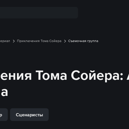
сериал
Приключения Тома Сойера
Съемочная группа
ения Тома Сойера
:
па
р
Сценаристы