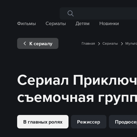
Поиск по сайту
Фильмы
Сериалы
Детям
Новинки
К сериалу
Главная
Сериалы
Мульт
Сериал
Приключ
съемочная груп
В главных ролях
Режиссер
Продюсе