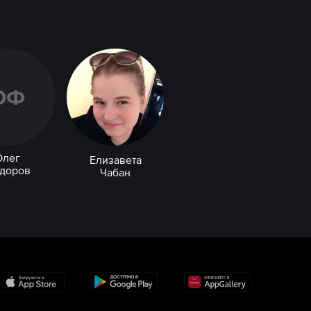
О
Ф
Олег
Елизавета
доров
Чабан