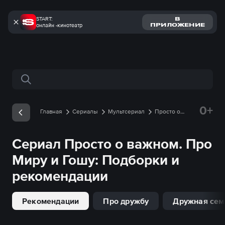
START:
В
онлайн -кинотеатр
ПРИЛОЖЕНИЕ
Поиск по сайту
0+
Главная
Сериалы
Мультсериал
Просто о
важном. Про Миру и Гошу
Подборки
Сериал
Просто о важном. Про
Миру и Гошу
: Подборки и
рекомендации
Рекомендации
Про дружбу
Дружная сем