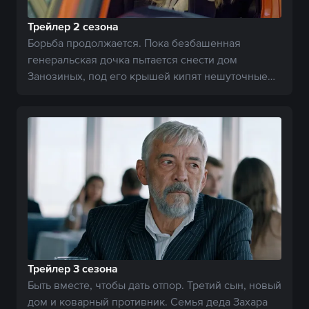
Трейлер 2 сезона
Борьба продолжается. Пока безбашенная
генеральская дочка пытается снести дом
Занозиных, под его крышей кипят нешуточные
страсти.
Трейлер 3 сезона
Быть вместе, чтобы дать отпор. Третий сын, новый
дом и коварный противник. Семья деда Захара