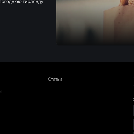
овогоднюю гирлянду
Статьи
ы