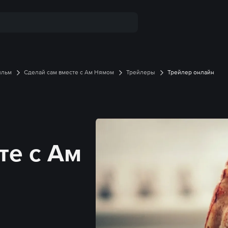
ильм
Сделай сам вместе с Ам Нямом
Трейлеры
Трейлер онлайн
те с Ам