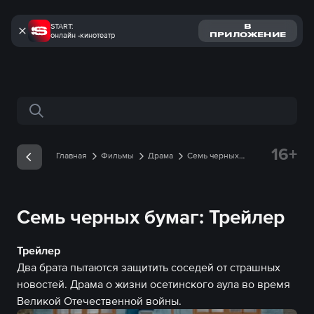
START:
В
онлайн -кинотеатр
ПРИЛОЖЕНИЕ
Поиск по сайту
16+
Главная
Фильмы
Драма
Семь черных
бумаг
Трейлеры
Трейлер онлайн
Семь черных бумаг: Трейлер
Трейлер
Два брата пытаются защитить соседей от страшных
новостей. Драма о жизни осетинского аула во время
Великой Отечественной войны.