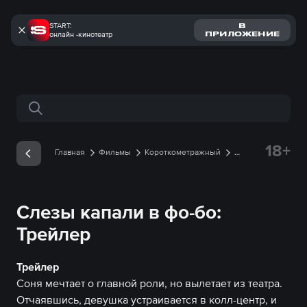
START:
В
онлайн -кинотеатр
ПРИЛОЖЕНИЕ
Поиск по сайту
18+
Главная
Фильмы
Короткометражный
Слезы капали в фо-бо
Трейлеры
Трейлер
онлайн
Слезы капали в фо-бо:
Трейлер
Трейлер
Соня мечтает о главной роли, но вылетает из театра.
Отчаявшись, девушка устраивается в колл-центр, и