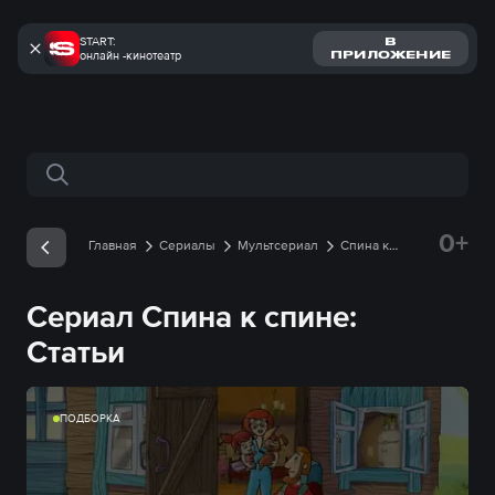
START:
В
онлайн -кинотеатр
ПРИЛОЖЕНИЕ
Поиск по сайту
0+
Главная
Сериалы
Мультсериал
Спина к
спине
Статьи
Сериал Спина к спине:
Статьи
ПОДБОРКА