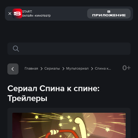
START:
В
онлайн -кинотеатр
ПРИЛОЖЕНИЕ
Поиск по сайту
0+
Главная
Сериалы
Мультсериал
Спина к
спине
Трейлеры
Сериал Спина к спине:
Трейлеры