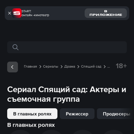
START:
В
онлайн -кинотеатр
ПРИЛОЖЕНИЕ
Поиск по сайту
18+
Главная
Сериалы
Драма
Спящий сад
Съемочная группа
Сериал
Спящий сад
: Актеры и
съемочная группа
В главных ролях
Режиссер
Продюсеры
В главных ролях