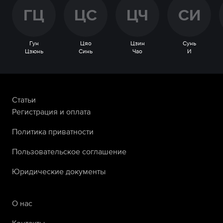
Г
Ц
Ц
С
Ц
Ч
С
И
Гун
Цяо
Цзин
Сунь
Цзюнь
Синь
Чао
И
Статьи
Регистрация и оплата
Политика приватности
Пользовательское соглашение
Юридические документы
О нас