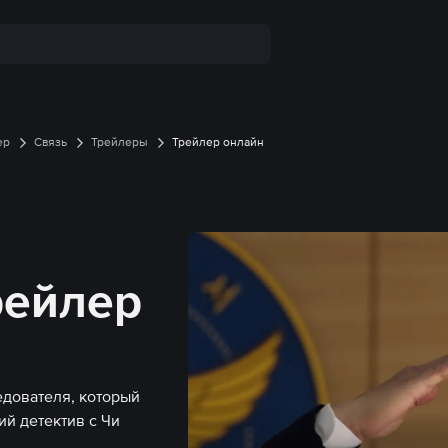
ер
Связь
Трейлеры
Трейлер онлайн
рейлер
едователя, который
й детектив с Чи