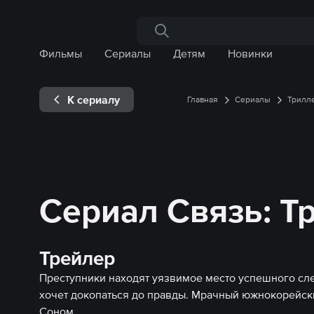
Поиск по сайту
Фильмы
Сериалы
Детям
Новинки
К сериалу
Главная
Сериалы
Трилл
Сериал Связь: Т
Трейлер
Преступники находят уязвимое место успешного сл
хочет докопаться до правды. Мрачный южнокорейски
Соном.