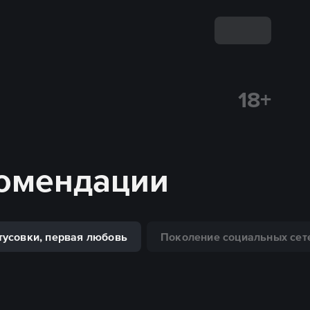
18+
комендации
тусовки, первая любовь
Поколение социальных сет