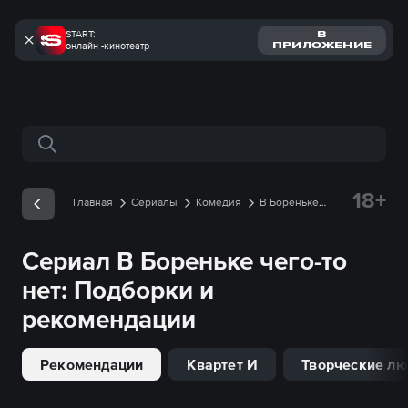
START:
В
онлайн -кинотеатр
ПРИЛОЖЕНИЕ
Поиск по сайту
18+
Главная
Сериалы
Комедия
В Бореньке
чего-то нет
Подборки
Сериал
В Бореньке чего-то
нет
: Подборки и
рекомендации
Рекомендации
Квартет И
Творческие л