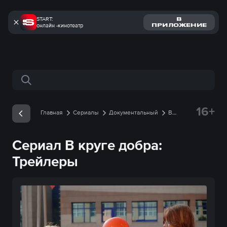
START:
В
онлайн -кинотеатр
ПРИЛОЖЕНИЕ
Поиск по сайту
16+
Главная
Сериалы
Документальный
В
круге добра
Трейлеры
Сериал В круге добра:
Трейлеры