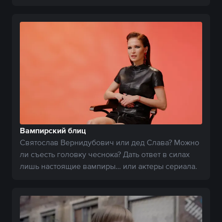
кадром.
Вампирский блиц
Святослав Вернидубович или дед Слава? Можно
ли съесть головку чеснока? Дать ответ в силах
лишь настоящие вампиры… или актеры сериала.