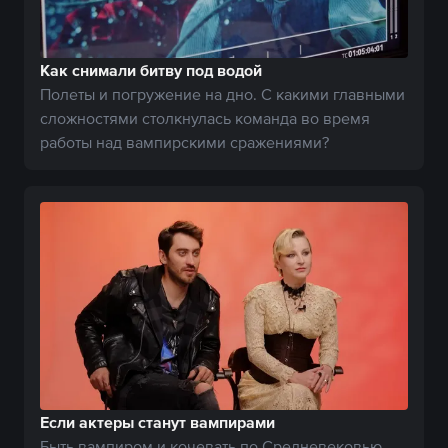
Как снимали битву под водой
Полеты и погружение на дно. С какими главными
сложностями столкнулась команда во время
работы над вампирскими сражениями?
Если актеры станут вампирами
Быть вампиром и кочевать по Средневековью