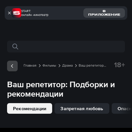
START:
В
онлайн -кинотеатр
ПРИЛОЖЕНИЕ
Поиск по сайту
18+
Главная
Фильмы
Драма
Ваш репетитор
Подборки
Ваш репетитор
: Подборки и
рекомендации
Рекомендации
Запретная любовь
Опасн