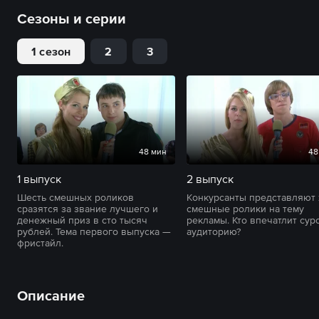
Сезоны и серии
1 сезон
2
3
48 мин
48
1 выпуск
2 выпуск
Шесть смешных роликов
Конкурсанты представляют
сразятся за звание лучшего и
смешные ролики на тему
денежный приз в сто тысяч
рекламы. Кто впечатлит су
рублей. Тема первого выпуска —
аудиторию?
фристайл.
Описание