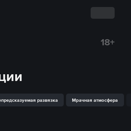
18+
ации
епредсказуемая развязка
Мрачная атмосфера