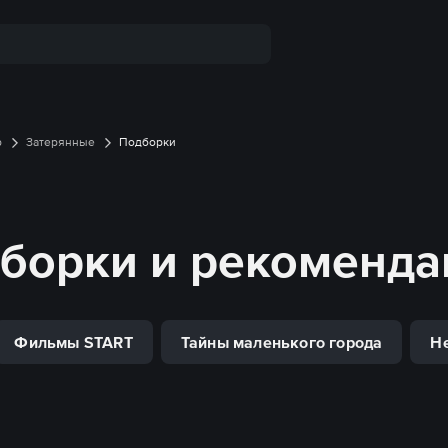
р
Затерянные
Подборки
дборки и рекоменд
Фильмы START
Тайны маленького города
Н