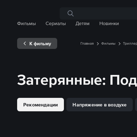
Поиск по сайту
Фильмы
Сериалы
Детям
Новинки
К фильму
Главная
Фильмы
Трилле
Затерянные
: По
Рекомендации
Напряжение в воздухе