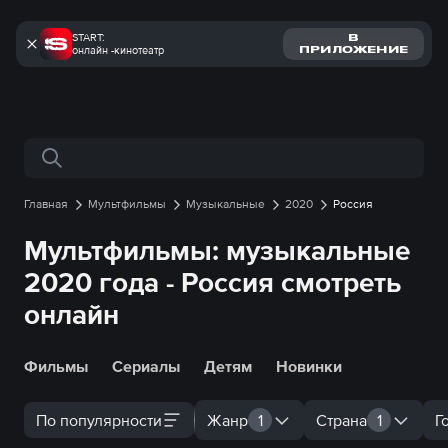
START:
В
онлайн -кинотеатр
ПРИЛОЖЕНИЕ
Поиск по сайту
Главная
Мультфильмы
Музыкальные
2020
Россия
Мультфильмы: музыкальные
2020 года - Россия смотреть
онлайн
Фильмы
Сериалы
Детям
Новинки
По популярности
Жанр
1
Страна
1
Г