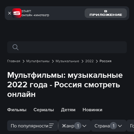
START:
В
онлайн -кинотеатр
ПРИЛОЖЕНИЕ
Поиск по сайту
Главная
Мультфильмы
Музыкальные
2022
Россия
Мультфильмы: музыкальные
2022 года - Россия смотреть
онлайн
Фильмы
Сериалы
Детям
Новинки
По популярности
Жанр
1
Страна
1
Г