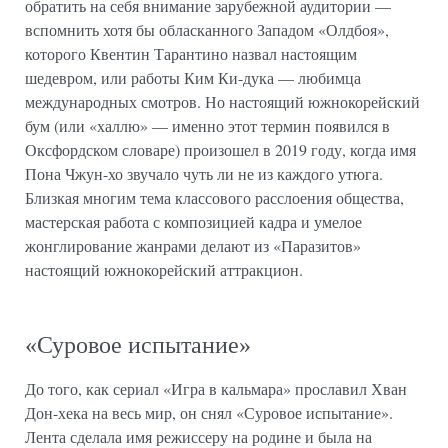
обратить на себя внимание зарубежной аудитории —
вспомнить хотя бы обласканного Западом «Олдбоя»,
которого Квентин Тарантино назвал настоящим
шедевром, или работы Ким Ки-дука — любимца
международных смотров. Но настоящий южнокорейский
бум (или «халлю» — именно этот термин появился в
Оксфордском словаре) произошел в 2019 году, когда имя
Пона Чжун-хо звучало чуть ли не из каждого утюга.
Близкая многим тема классового расслоения общества,
мастерская работа с композицией кадра и умелое
жонглирование жанрами делают из «Паразитов»
настоящий южнокорейский аттракцион.
«Суровое испытание»
До того, как сериал «Игра в кальмара» прославил Хван
Дон-хека на весь мир, он снял «Суровое испытание».
Лента сделала имя режиссеру на родине и была на