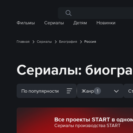
Поиск по сайту
Фильмы
Сериалы
Детям
Новинки
Главная
Сериалы
Биография
Россия
Сериалы: биогра
По популярности
Жанр
1
С
Все проекты START в одно
Сериалы производства START