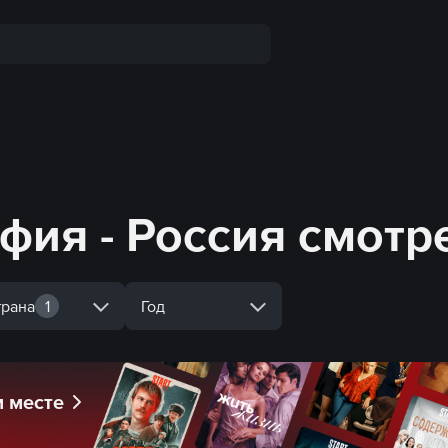
фия - Россия смотр
трана
1
Год
м месте