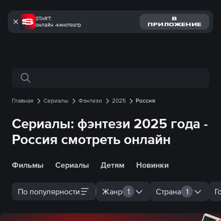
START:
В
онлайн -кинотеатр
ПРИЛОЖЕНИЕ
Поиск по сайту
Главная
Сериалы
Фэнтези
2025
Россия
Сериалы: фэнтези 2025 года -
Россия смотреть онлайн
Фильмы
Сериалы
Детям
Новинки
По популярности
Жанр
1
Страна
1
Г