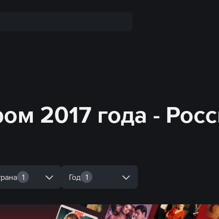
ом 2017 года - Рос
трана
1
Год
1