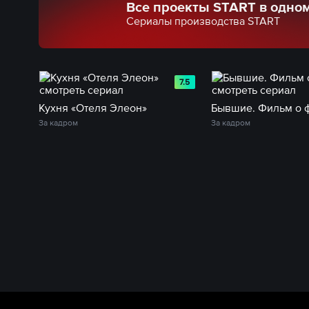
Все проекты START в одно
Сериалы производства START
7.5
Кухня «Отеля Элеон»
Бывшие. Фильм о 
За кадром
За кадром