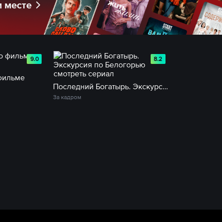
м месте
9.0
8.2
фильме
Последний Богатырь. Экскурсия по Белогорью
За кадром