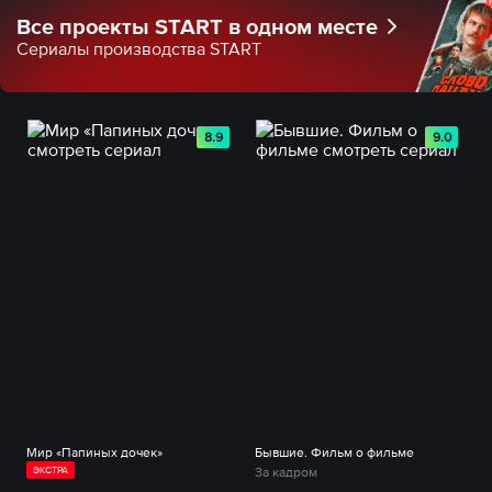
Все проекты START в одном месте
Сериалы производства START
8.9
9.0
Мир «Папиных дочек»
Бывшие. Фильм о фильме
ЭКСТРА
За кадром