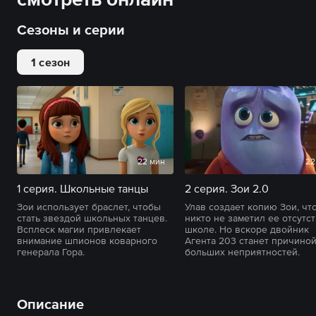
Сезоны и серии
1 сезон
22 мин
22
1 серия. Школьные танцы
2 серия. Зои 2.0
Зои использует браслет, чтобы
Улав создает копию Зои, чт
стать звездой школьных танцев.
никто не заметил ее отсутс
Всплеск магии привлекает
школе. Но вскоре двойник
внимание шпионов коварного
Агента 203 станет причино
генерала Гора.
больших неприятностей.
Описание