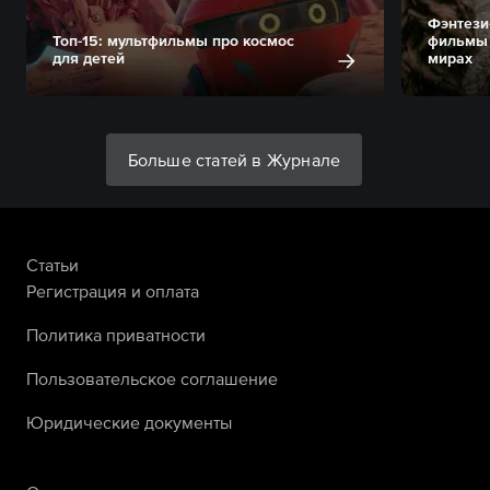
Фэнтези
Топ-15: мультфильмы про космос
фильмы 
для детей
мирах
Больше статей в Журнале
Статьи
Регистрация и оплата
Политика приватности
Пользовательское соглашение
Юридические документы