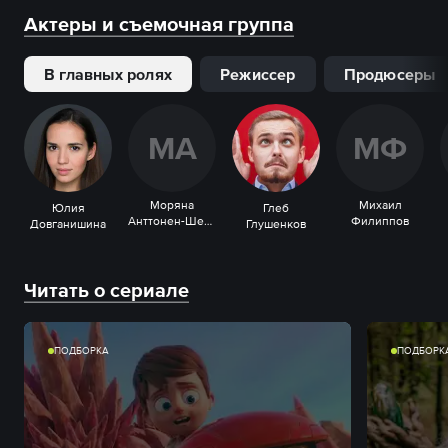
Актеры и съемочная группа
В главных ролях
Режиссер
Продюсеры
М
А
М
Ф
Моряна
Михаил
Юлия
Глеб
Анттонен-Шестакова
Филиппов
Довганишина
Глушенков
Читать о сериале
ПОДБОРКА
ПОДБОРК