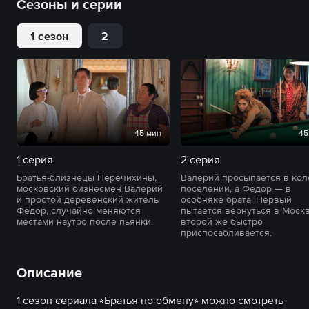
Сезоны и серии
1 сезон
2
45 мин
45
1 серия
2 серия
Братья-близнецы Перечихины,
Валерий просыпается в кол
московский бизнесмен Валерий
поселении, а Фёдор — в
и простой деревенский житель
особняке брата. Первый
Фёдор, случайно меняются
пытается вернуться в Москв
местами наутро после пьянки.
второй же быстро
приспосабливается.
Описание
1 сезон сериала «Братья по обмену» можно смотреть