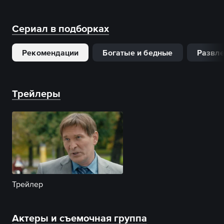
Сериал в подборках
Рекомендации
Богатые и бедные
Развле
Трейлеры
Трейлер
Актеры и съемочная группа